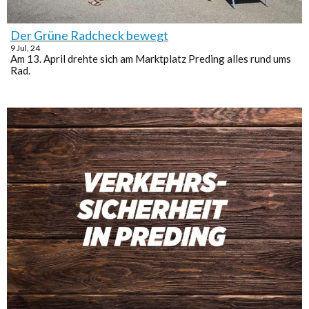
Der Grüne Radcheck bewegt
9
Jul, 24
Am 13. April drehte sich am Marktplatz Preding alles rund ums
Rad.