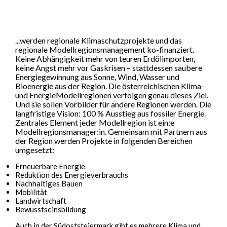
...werden regionale Klimaschutzprojekte und das
regionale Modellregionsmanagement ko-finanziert.
Keine Abhängigkeit mehr von teuren Erdölimporten,
keine Angst mehr vor Gaskrisen – stattdessen saubere
Energiegewinnung aus Sonne, Wind, Wasser und
Bioenergie aus der Region. Die österreichischen Klima-
und EnergieModellregionen verfolgen genau dieses Ziel.
Und sie sollen Vorbilder für andere Regionen werden. Die
langfristige Vision: 100 % Ausstieg aus fossiler Energie.
Zentrales Element jeder Modellregion ist ein:e
Modellregionsmanager:in. Gemeinsam mit Partnern aus
der Region werden Projekte in folgenden Bereichen
umgesetzt:
Erneuerbare Energie
Reduktion des Energieverbrauchs
Nachhaltiges Bauen
Mobilität
Landwirtschaft
Bewusstseinsbildung
Auch in der Südoststeiermark gibt es mehrere Klima und