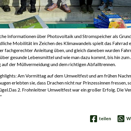
iche Informationen über Photovoltaik und Stromspeicher als Grund
liche Mobilität im Zeichen des Klimawandels spielt das Fahrrad e
r fachgerechter Anleitung üben, und gleich daneben wurden Fahr
n über gesunde Lebensmittel und wie man dazu kommt, bis hin zum
g auf der Müllvermeidung und dem richtigen Abfalltrennen.
Highlights: Am Vormittag auf dem Umweltfest und am frühen Nachm
gen erlebten sie, dass Drachen nicht nur Prinzessinnen fressen,
gel.Das 2. Frohnleitner Umweltfest war ein großer Erfolg. Die Vera
“
teilen
W