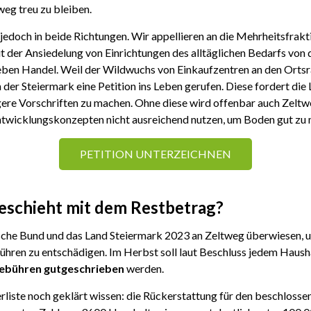
eg treu zu bleiben.
 jedoch in beide Richtungen. Wir appellieren an die Mehrheitsfrak
 der Ansiedelung von Einrichtungen des alltäglichen Bedarfs von 
en Handel. Weil der Wildwuchs von Einkaufzentren an den Ortsrä
 der Steiermark eine Petition ins Leben gerufen. Diese fordert di
re Vorschriften zu machen. Ohne diese wird offenbar auch Zeltw
wicklungskonzepten nicht ausreichend nutzen, um Boden gut zu
PETITION UNTERZEICHNEN
eschieht mit dem Restbetrag?
sche Bund und das Land Steiermark 2023 an Zeltweg überwiesen, u
ühren zu entschädigen. Im Herbst soll laut Beschluss jedem Haush
gebühren gutgeschrieben
werden.
rliste noch geklärt wissen: die Rückerstattung für den beschlosse