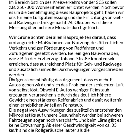
Im Bereich östlich des Kreisverkehrs vor der SCS sollen
z.B. 250-300 Wohneinheiten errichtet werden. Noch bevor
es um die Genehmigung dieses Bauprojekts geht, haben wir
uns für eine Luftgütemessung und die Errichtung von Geh-
und Radwegen stark gemacht. Ab Oktober wird diese
Messung über mehrere Monate durchgeführt.
Wir Grüne achten bei allen Bauprojekten darauf, dass
umfangreiche Maßnahmen zur Nutzung des öffentlichen
Verkehrs und zur Förderung von Radfahren und
Zufußgehen gesetzt werden. Bei einigen Bauvorhaben,
wie z.B. in der Erzherzog-Johann-Straße konnten wir
erreichen, dass ausreichend Platz für Geh- und Radwege
und zusätzlich sinnvolle Durchwegungen vorgeschrieben
werden.
Übrigens kommt häufig das Argument, dass es mehr E-
Autos geben wird und sich das Problem der schlechten Luft
von selbst löst. Obwohl E-Autos weniger Feinstaub
erzeugen, verursachen sie durch das deutlich höhere
Gewicht einen stärkeren Reifenabrieb und damit weiterhin
einen erheblichen Anteil an Feinstaub.
Die negativen Auswirkungen des zusätzlich entstehenden
Mikroplastiks auf unsere Gesundheit werden bei schweren
Fahrzeugen sogar noch verschärft. Und beim Lärm gibt es
keine Entwarnung. Ab einer Geschwindigkeit von ca. 35
km/h sind die Rollgeräusche lauter als die