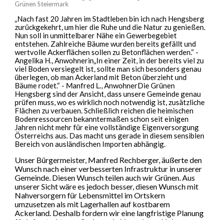
Grünen Steiermark
„Nach fast 20 Jahren im Stadtleben bin ich nach Hengsberg
zurückgekehrt, um hier die Ruhe und die Natur zu genießen.
Nun soll in unmittelbarer Nähe ein Gewerbegebiet
entstehen. Zahlreiche Bäume wurden bereits gefällt und
wertvolle Ackerflächen sollen zu Betonflächen werden.“ -
Angelika H., Anwohnerin„In einer Zeit, in der bereits viel zu
viel Boden versiegelt ist, sollte man sich besonders genau
überlegen, ob man Ackerland mit Beton überzieht und
Bäume rodet.“ - Manfred L., AnwohnerDie Grünen
Hengsberg sind der Ansicht, dass unsere Gemeinde genau
prüfen muss, wo es wirklich noch notwendig ist, zusätzliche
Flächen zu verbauen. Schließlich reichen die heimischen
Bodenressourcen bekanntermaßen schon seit einigen
Jahren nicht mehr für eine vollständige Eigenversorgung
Österreichs aus. Das macht uns gerade in diesem sensiblen
Bereich von ausländischen Importen abhängig.
Unser Bürgermeister, Manfred Rechberger, äußerte den
Wunsch nach einer verbesserten Infrastruktur in unserer
Gemeinde. Diesen Wunsch teilen auch wir Grünen. Aus
unserer Sicht wäre es jedoch besser, diesen Wunsch mit
Nahversorgern für Lebensmittel im Ortskern
umzusetzen als mit Lagerhallen auf kostbarem
Ackerland. Deshalb fordern wir eine langfristige Planung