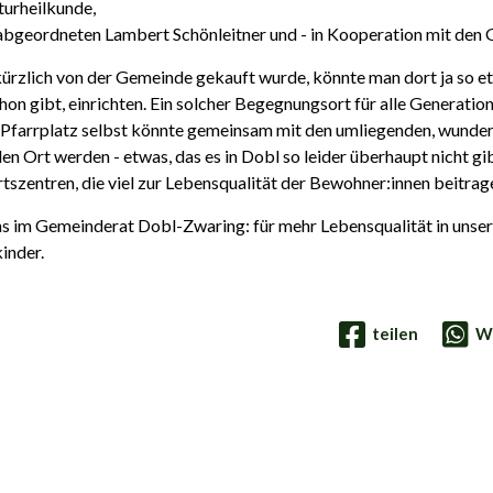
turheilkunde,
bgeordneten Lambert Schönleitner und - in Kooperation mit den
 kürzlich von der Gemeinde gekauft
wurde, könnte man dort ja so e
hon gibt, einrichten. Ein solcher Begegnungsort für alle Generati
 Pfarrplatz selbst könnte gemeinsam mit den umliegenden, wund
n Ort werden - etwas, das es in Dobl so leider überhaupt nicht gibt
tszentren, die viel zur Lebensqualität der Bewohner:innen beitrag
uns im Gemeinderat Dobl-Zwaring:
für mehr Lebensqualität in uns
inder.
teilen
W