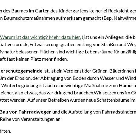
n des Baumes im Garten des Kindergartens keinerlei Rücksicht 
 von Baumschutzmaßnahmen aufmerksam gemacht (Bsp. Nahwärmen
(Warum ist das wichtig? Mehr dazu hier. )
ist uns ein Anliegen:
die b
tiative zurück, Entwässerungsgräben entlang von Straßen und Weg
tiv naturbelassenen Flächen sind wichtige Lebensräume für unzähli
ft fast keinen Platz mehr finden.
erschutzgemeinde
ist, ist ein Verdienst der Grünen. Bäuer:inn
 Um der Erosion, der Abtragung von Boden durch Wasser und Wind, 
. Winterbegrünung ist auch eine wichtige Maßnahme zum Humusau
cher, also etwas, das wir dringend brauchen.Wir setzen uns im Ge
attet werden. Auf unser Betreiben wurden neue Schattenbäume im
Bau von Fahrradwegen
und die Aufstellung von
Fahrradständern 
 Reihe von Veranstaltungen
an:
ärten,