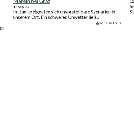
Marein bei Graz
12
Se
12
Sep, 24
Im Juni ereigneten sich unvorstellbare Szenarien in
St
unserem Ort. Ein schweres Unwetter ließ...
WEITERLESEN
SEN