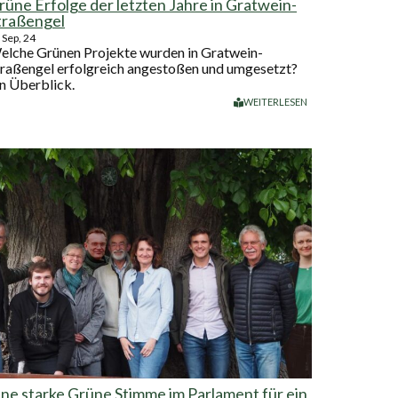
rüne Erfolge der letzten Jahre in Gratwein-
traßengel
Sep, 24
elche Grünen Projekte wurden in Gratwein-
traßengel erfolgreich angestoßen und umgesetzt?
n Überblick.
WEITERLESEN
ine starke Grüne Stimme im Parlament für ein