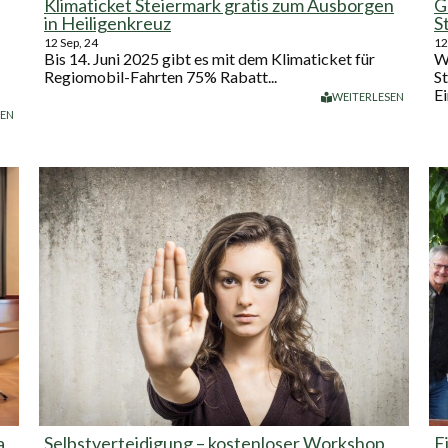
Klimaticket Steiermark gratis zum Ausborgen
G
in Heiligenkreuz
S
12
Sep, 24
12
Bis 14. Juni 2025 gibt es mit dem Klimaticket für
W
Regiomobil-Fahrten 75% Rabatt...
S
Ei
WEITERLESEN
SEN
a
Selbstverteidigung – kostenloser Workshop
E