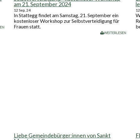
am 21. September 2024
l
12
Sep, 24
12
In Stattegg findet am Samstag, 21. September ein
W
kostenloser Workshop zur Selbstverteidigung für
R
Frauen statt.
b
SEN
WEITERLESEN
Liebe Gemeindebürger:innen von Sankt
F