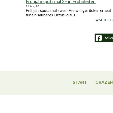
Frühjahrsputz mal 2 – in Frohnleiten
24
Apr, 26
Frühjahrsputz mal zwei - Freiwillige rücken erneut
für ein sauberes Ortsbild aus.
WEITERLE
teile
START
GRAZER